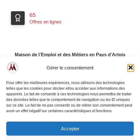
65
Offres en lignes
Maison de l’Emploi et des Métiers
en Pays d’Artois
13 ter boulevard Robert Schuman
Gérer le consentement
62000 Arras
Tél. : 03 21 58 15 50
Pour offrir les meilleures expériences, nous utilisons des technologies
telles que les cookies pour stocker et/ou accéder aux informations des
Mentions Legales
appareils. Le fait de consentir à ces technologies nous permettra de traiter
des données telles que le comportement de navigation ou les ID uniques
sur ce site. Le fait de ne pas consentir ou de retirer son consentement peut
Maison de l'Emploi et des Métiers en Pays d'Artois
avoir un effet négatif sur certaines caractéristiques et fonctions.
La Cité des Métiers du Pays d'Artois
Accepter