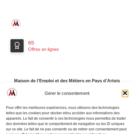
65
Offres en lignes
Maison de l’Emploi et des Métiers
en Pays d’Artois
13 ter boulevard Robert Schuman
Gérer le consentement
62000 Arras
Tél. : 03 21 58 15 50
Pour offrir les meilleures expériences, nous utilisons des technologies
telles que les cookies pour stocker et/ou accéder aux informations des
Mentions Legales
appareils. Le fait de consentir à ces technologies nous permettra de traiter
des données telles que le comportement de navigation ou les ID uniques
sur ce site. Le fait de ne pas consentir ou de retirer son consentement peut
Maison de l'Emploi et des Métiers en Pays d'Artois